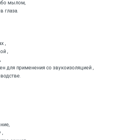
ибо мылом,
в глаза.
х ,
ой ,
,
ен для применения со звукоизоляцией ,
водстве.
ние,
 ,