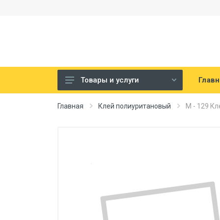
Главн
Товары и услуги
Клей для паркета
Главная
Клей полиуритановый
M - 129 К
Клей для дерева, столярный
клей
Клей полиуритановый
Другие клеи