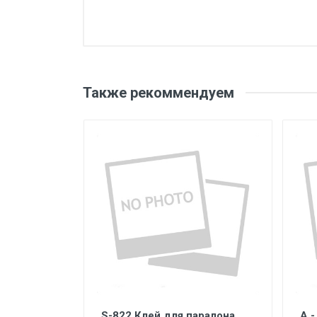
Также рекоммендуем
S-822 Клей для паралона
A 