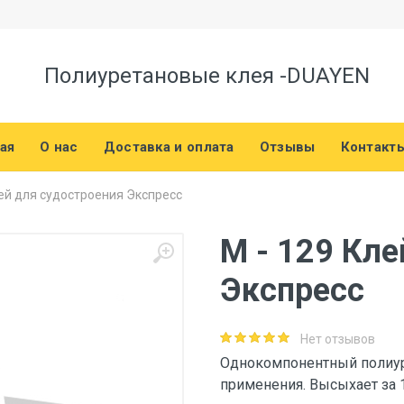
Полиуретановые клея -DUAYEN
ая
О нас
Доставка и оплата
Отзывы
Контакт
лей для судостроения Экспресс
M - 129 Кле
Экспресс
Нет отзывов
Однокомпонентный полиур
применения. Высыхает за 1