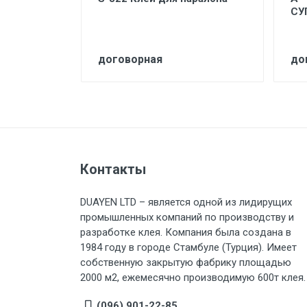
Й
СУ
Й ДЛЯ
ШКИ
договорная
до
Контакты
DUAYEN LTD – является одной из лидирущих
промышленных компаний по производству и
разработке клея. Компания была создана в
1984 году в городе Стамбуле (Турция). Имеет
собственную закрытую фабрику площадью
2000 м2, ежемесячно производимую 600т клея.
(096) 901-22-85