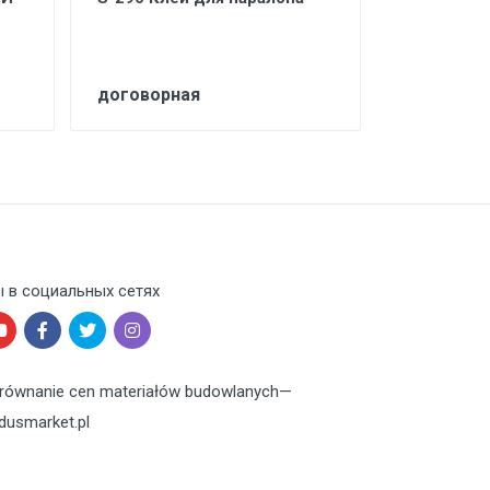
договорная
договорн
 в социальных сетях
równanie cen materiałów budowlanych
—
dusmarket.pl